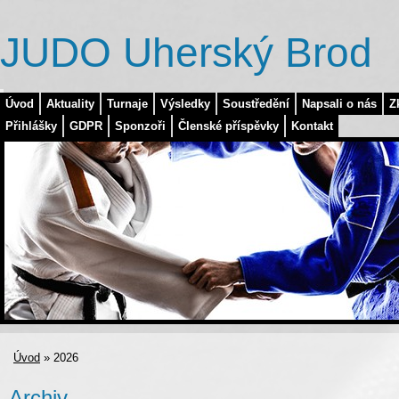
JUDO Uherský Brod
Úvod
Aktuality
Turnaje
Výsledky
Soustředění
Napsali o nás
Z
Přihlášky
GDPR
Sponzoři
Členské příspěvky
Kontakt
Úvod
»
2026
Archiv