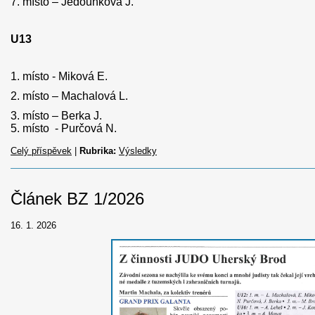
7. místo – Jedounková J.
U13
1. místo - Miková E.
2. místo – Machalová L.
3. místo – Berka J.
5. místo - Purčová N.
Celý příspěvek
|
Rubrika:
Výsledky
Článek BZ 1/2026
16. 1. 2026