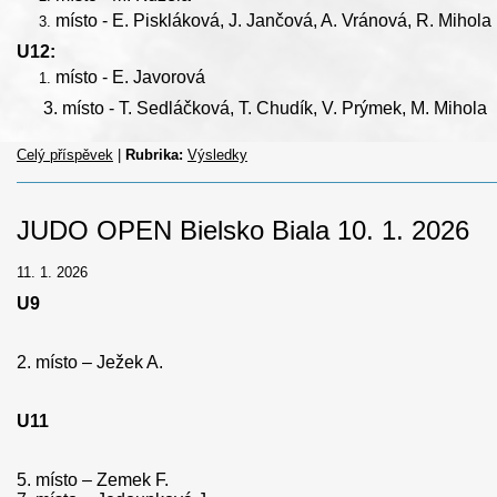
místo - E. Piskláková, J. Jančová, A. Vránová, R. Mihola
U12:
místo - E. Javorová
3. místo - T. Sedláčková, T. Chudík, V. Prýmek, M. Mihola
Celý příspěvek
|
Rubrika:
Výsledky
JUDO OPEN Bielsko Biala 10. 1. 2026
11. 1. 2026
U9
2. místo – Ježek A.
U11
5. místo – Zemek F.