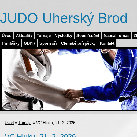
JUDO Uherský Brod
Úvod
Aktuality
Turnaje
Výsledky
Soustředění
Napsali o nás
Z
Přihlášky
GDPR
Sponzoři
Členské příspěvky
Kontakt
Úvod
»
Turnaje
»
VC Hluku, 21. 2. 2026
VC Hluku, 21. 2. 2026