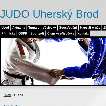
JUDO Uherský Brod
Úvod
Aktuality
Turnaje
Výsledky
Soustředění
Napsali o nás
Z
Přihlášky
GDPR
Sponzoři
Členské příspěvky
Kontakt
Úvod
»
GDPR