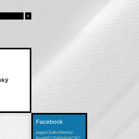
Facebook
pages/Judo-Uherský-
Brod/651259004934736?