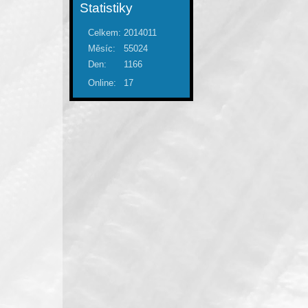
Statistiky
Celkem:
2014011
Měsíc:
55024
Den:
1166
Online:
17