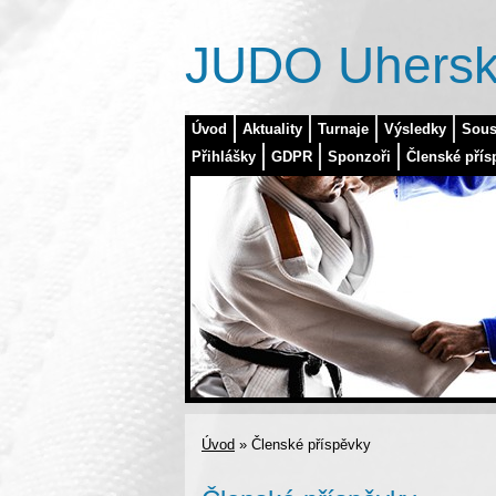
JUDO Uhersk
Úvod
Aktuality
Turnaje
Výsledky
Sous
Přihlášky
GDPR
Sponzoři
Členské přís
Úvod
»
Členské příspěvky