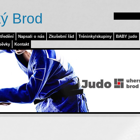
ý Brod
tředění
Napsali o nás
Zkušební řád
Tréninky/skupiny
BABY judo
pěvky
Kontakt