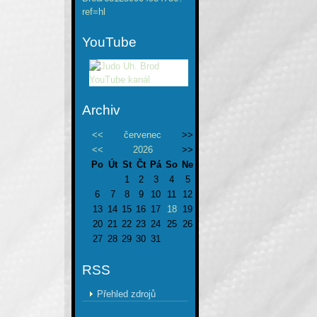
ref=hl
YouTube
Archiv
<<
červenec
>>
<<
2026
>>
Po
Út
St
Čt
Pá
So
Ne
1
2
3
4
5
6
7
8
9
10
11
12
13
14
15
16
17
18
19
20
21
22
23
24
25
26
27
28
29
30
31
RSS
Přehled zdrojů