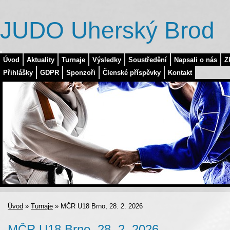
JUDO Uherský Brod
Úvod
Aktuality
Turnaje
Výsledky
Soustředění
Napsali o nás
Z
Přihlášky
GDPR
Sponzoři
Členské příspěvky
Kontakt
Úvod
»
Turnaje
»
MČR U18 Brno, 28. 2. 2026
MČR U18 Brno, 28. 2. 2026