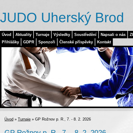
JUDO Uherský Brod
Úvod
Aktuality
Turnaje
Výsledky
Soustředění
Napsali o nás
Z
Přihlášky
GDPR
Sponzoři
Členské příspěvky
Kontakt
Úvod
»
Turnaje
»
GP Rožnov p. R., 7. - 8. 2. 2026
GP Rožnov p. R., 7. - 8. 2. 2026