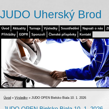
JUDO Uherský Brod
Úvod
Aktuality
Turnaje
Výsledky
Soustředění
Napsali o nás
Z
Přihlášky
GDPR
Sponzoři
Členské příspěvky
Kontakt
Úvod
»
Výsledky
»
JUDO OPEN Bielsko Biala 10. 1. 2026
JUDO OPEN Bielsko Biala 10. 1. 2026