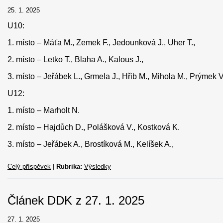
25. 1. 2025
U10:
1. místo – Máťa M., Zemek F., Jedounková J., Uher T.,
2. místo – Letko T., Blaha A., Kalous J.,
3. místo – Jeřábek L., Grmela J., Hřib M., Mihola M., Prýmek 
U12:
1. místo – Marholt N.
2. místo – Hajdůch D., Polášková V., Kostková K.
3. místo – Jeřábek A., Brostíková M., Kelíšek A.,
Celý příspěvek
|
Rubrika:
Výsledky
Článek DDK z 27. 1. 2025
27. 1. 2025