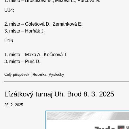
1. místo – Brostíková M., Miková E., Purčová N.
U14:
2. místo – Golešová D., Zemánková E.
3. místo – Horňák J.
U16:
1. místo – Maxa A., Kočicová T.
3. místo – Purč D.
Celý příspěvek
|
Rubrika:
Výsledky
Lízátkový turnaj Uh. Brod 8. 3. 2025
25. 2. 2025