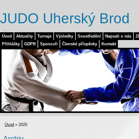
JUDO Uherský Brod
Úvod
Aktuality
Turnaje
Výsledky
Soustředění
Napsali o nás
Z
Přihlášky
GDPR
Sponzoři
Členské příspěvky
Kontakt
Úvod
»
2025
Archiv