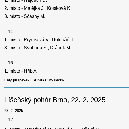
1. ‎místo - Hajduch D.
2. místo - Matějka J., Kostková K.
3. místo - Sčasný M.
U14:
1. ‎místo - Prýmková V., Holubář H.
3. místo - Svoboda S., Drábek M.
U16 :
1. ‎místo - Hřib A.
Celý příspěvek
|
Rubrika:
Výsledky
Líšeňský pohár Brno, 22. 2. 2025
23. 2. 2025
U12: