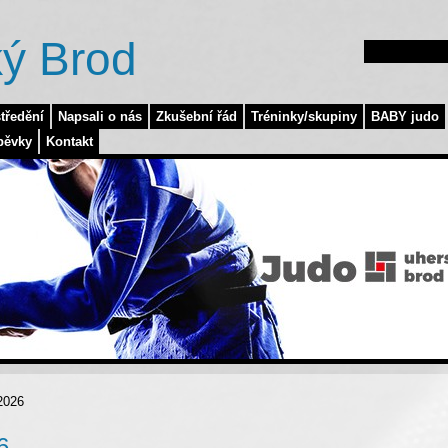
ý Brod
tředění
Napsali o nás
Zkušební řád
Tréninky/skupiny
BABY judo
pěvky
Kontakt
2026
6