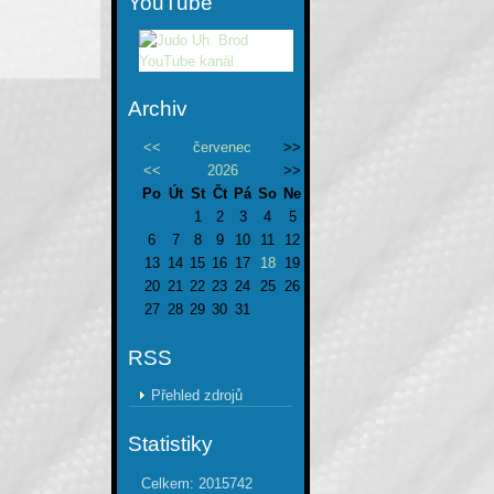
YouTube
Archiv
<<
červenec
>>
<<
2026
>>
Po
Út
St
Čt
Pá
So
Ne
1
2
3
4
5
6
7
8
9
10
11
12
13
14
15
16
17
18
19
20
21
22
23
24
25
26
27
28
29
30
31
RSS
Přehled zdrojů
Statistiky
Celkem:
2015742