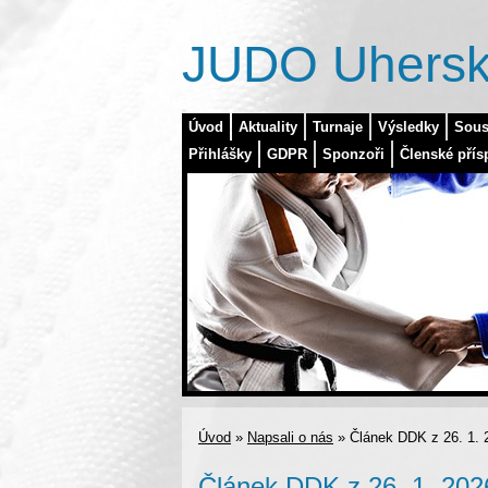
JUDO Uhersk
Úvod
Aktuality
Turnaje
Výsledky
Sous
Přihlášky
GDPR
Sponzoři
Členské přís
Úvod
»
Napsali o nás
»
Článek DDK z 26. 1. 
Článek DDK z 26. 1. 202