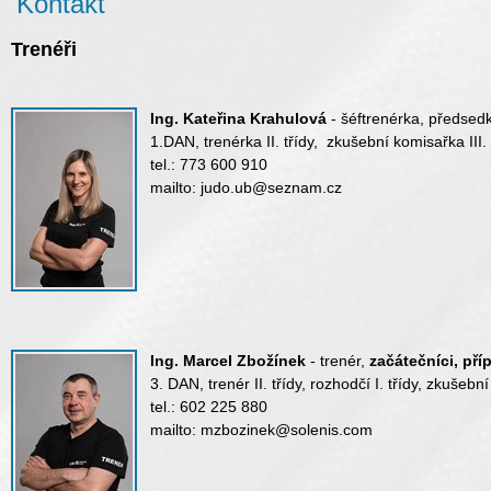
Kontakt
Trenéři
Ing. Kateřina Krahulová
- šéftrenérka, předsed
1.DAN, trenérk
a II. třídy,
zkušební komisařka III. 
tel.: 773 600 910
mailto: judo.ub@seznam.cz
Ing. Marcel Zbožínek
- trenér,
začátečníci, příp
3. DAN, trenér II. třídy, rozhodčí I. třídy, zkušební 
tel.: 602 225 880
mailto:
mzbozinek@solenis.com