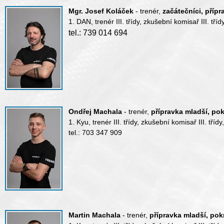
Mgr. Josef Koláček
- trenér,
začátečníci, přípra
1. DAN, trenér III. třídy, zkušební komisař III. třídy,
tel.: 739 014 694
Ondřej Machala
- trenér,
přípravka mladší, pok
1. Kyu, trenér III. třídy, zkušební komisař III. třídy,
tel.: 703 347 909
Martin Machala
- trenér,
přípravka mladší, pokr