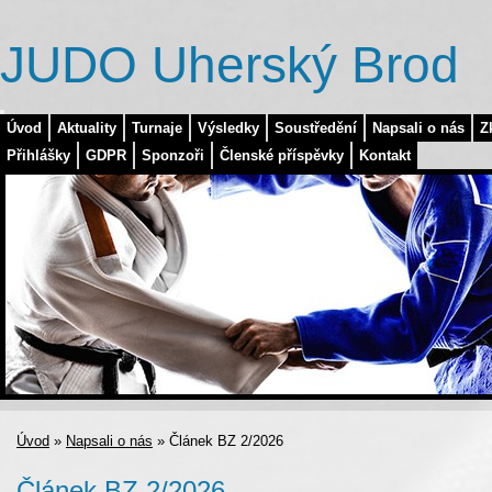
JUDO Uherský Brod
Úvod
Aktuality
Turnaje
Výsledky
Soustředění
Napsali o nás
Z
Přihlášky
GDPR
Sponzoři
Členské příspěvky
Kontakt
Úvod
»
Napsali o nás
»
Článek BZ 2/2026
Článek BZ 2/2026