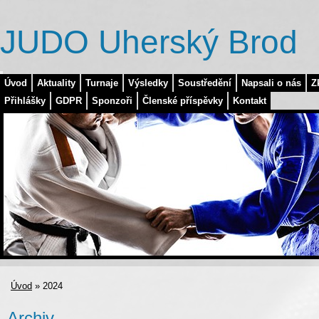
JUDO Uherský Brod
Úvod
Aktuality
Turnaje
Výsledky
Soustředění
Napsali o nás
Z
Přihlášky
GDPR
Sponzoři
Členské příspěvky
Kontakt
Úvod
»
2024
Archiv