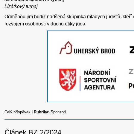
Lízátkový turnaj
Odměnou jim budiž nadšená skupinka mladých judistů, kteří vy
rozvojem osobnosti v duchu etiky juda.
Celý příspěvek
|
Rubrika:
Sponzoři
Článek BZ 2/2024