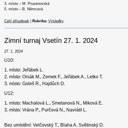
3. místo – M. Prusenovská
5. místo – B. Němcová
Celý příspěvek
|
Rubrika:
Výsledky
Zimní turnaj Vsetín 27. 1. 2024
27. 1. 2024
U10:
1. místo: Jeřábek L.
2. místo: Orsák M., Zemek F., Jeřábek A., Letko T.
3. místo: Goleš R., Hajdůch D.
U12:
1. místo: Machalová L., Smetanová N., Miková E.
3. místo: Vrána P., Purčová N., Navrátil L.
Bez umístění: Velčovský T., Blaha A. Světinský D.