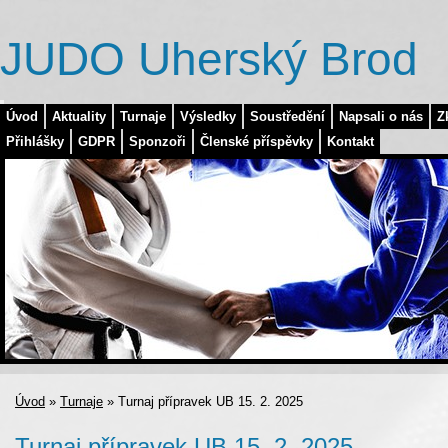
JUDO Uherský Brod
Úvod
Aktuality
Turnaje
Výsledky
Soustředění
Napsali o nás
Z
Přihlášky
GDPR
Sponzoři
Členské příspěvky
Kontakt
Úvod
»
Turnaje
»
Turnaj přípravek UB 15. 2. 2025
Turnaj přípravek UB 15. 2. 2025