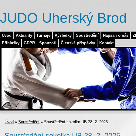
JUDO Uherský Brod
Úvod
Aktuality
Turnaje
Výsledky
Soustředění
Napsali o nás
Z
Přihlášky
GDPR
Sponzoři
Členské příspěvky
Kontakt
Úvod
»
Soustředění
»
Soustředění sokolka UB 28. 2. 2025
Soustředění sokolka UB 28. 2. 2025