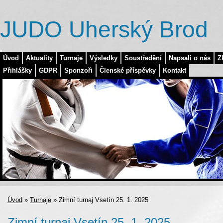
JUDO Uherský Brod
Úvod
Aktuality
Turnaje
Výsledky
Soustředění
Napsali o nás
Z
Přihlášky
GDPR
Sponzoři
Členské příspěvky
Kontakt
Úvod
»
Turnaje
»
Zimní turnaj Vsetín 25. 1. 2025
Zimní turnaj Vsetín 25. 1. 2025