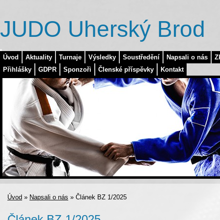
JUDO Uherský Brod
Úvod
Aktuality
Turnaje
Výsledky
Soustředění
Napsali o nás
Z
Přihlášky
GDPR
Sponzoři
Členské příspěvky
Kontakt
Úvod
»
Napsali o nás
»
Článek BZ 1/2025
Článek BZ 1/2025