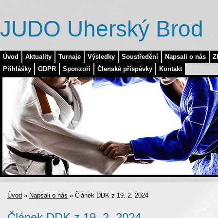
JUDO Uherský Brod
Úvod
Aktuality
Turnaje
Výsledky
Soustředění
Napsali o nás
Z
Přihlášky
GDPR
Sponzoři
Členské příspěvky
Kontakt
Úvod
»
Napsali o nás
»
Článek DDK z 19. 2. 2024
Článek DDK z 19. 2. 2024