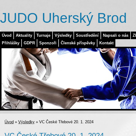
JUDO Uherský Brod
Úvod
Aktuality
Turnaje
Výsledky
Soustředění
Napsali o nás
Z
Přihlášky
GDPR
Sponzoři
Členské příspěvky
Kontakt
Úvod
»
Výsledky
»
VC České Třebové 20. 1. 2024
VC České Třebové 20. 1. 2024