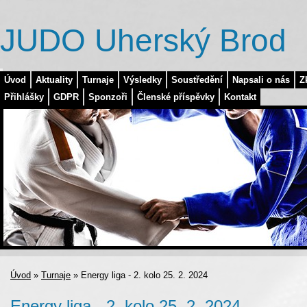
JUDO Uherský Brod
Úvod
Aktuality
Turnaje
Výsledky
Soustředění
Napsali o nás
Z
Přihlášky
GDPR
Sponzoři
Členské příspěvky
Kontakt
Úvod
»
Turnaje
»
Energy liga - 2. kolo 25. 2. 2024
Energy liga - 2. kolo 25. 2. 2024