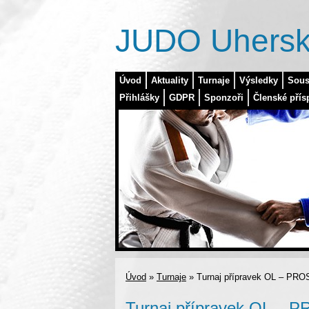
JUDO Uhersk
Úvod
Aktuality
Turnaje
Výsledky
Sous
Přihlášky
GDPR
Sponzoři
Členské přís
Úvod
»
Turnaje
»
Turnaj přípravek OL – PR
Turnaj přípravek OL – 