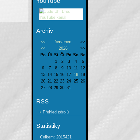
YouTube
Archiv
<<
červenec
>>
<<
2026
>>
Po
Út
St
Čt
Pá
So
Ne
1
2
3
4
5
6
7
8
9
10
11
12
13
14
15
16
17
18
19
20
21
22
23
24
25
26
27
28
29
30
31
RSS
Přehled zdrojů
Statistiky
Celkem:
2015421