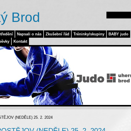
ý Brod
tředění
Napsali o nás
Zkušební řád
Tréninky/skupiny
BABY judo
pěvky
Kontakt
OSTĚJOV (NEDĚLE) 25. 2. 2024
PROSTĚJOV (NEDĚLE) 25. 2. 2024