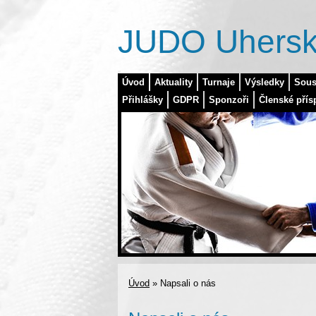
JUDO Uhersk
Úvod
Aktuality
Turnaje
Výsledky
Sous
Přihlášky
GDPR
Sponzoři
Členské přís
Úvod
»
Napsali o nás