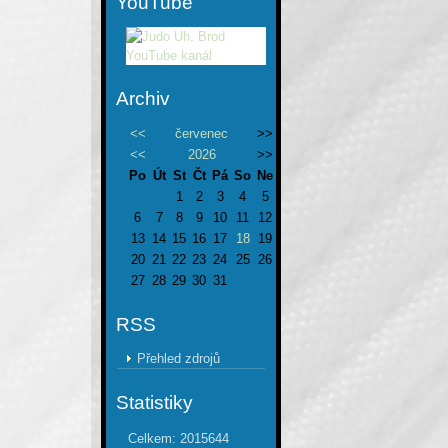
YouTube
Archiv
<<
červenec
>>
<<
2026
>>
Po
Út
St
Čt
Pá
So
Ne
1
2
3
4
5
6
7
8
9
10
11
12
13
14
15
16
17
18
19
20
21
22
23
24
25
26
27
28
29
30
31
RSS
Přehled zdrojů
Statistiky
Celkem:
2015644