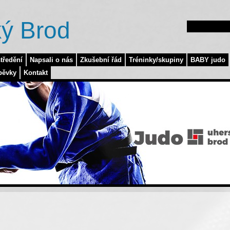
ý Brod
tředění
Napsali o nás
Zkušební řád
Tréninky/skupiny
BABY judo
pěvky
Kontakt