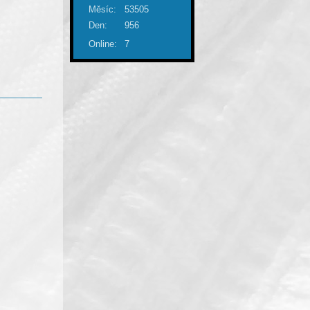
Měsíc:
53505
Den:
956
Online:
7