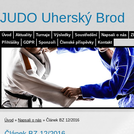
JUDO Uherský Brod
Úvod
Aktuality
Turnaje
Výsledky
Soustředění
Napsali o nás
Z
Přihlášky
GDPR
Sponzoři
Členské příspěvky
Kontakt
Úvod
»
Napsali o nás
»
Článek BZ 12/2016
Článek BZ 12/2016