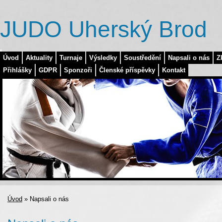
JUDO Uherský Brod
Úvod
Aktuality
Turnaje
Výsledky
Soustředění
Napsali o nás
Z
Přihlášky
GDPR
Sponzoři
Členské příspěvky
Kontakt
Úvod
»
Napsali o nás