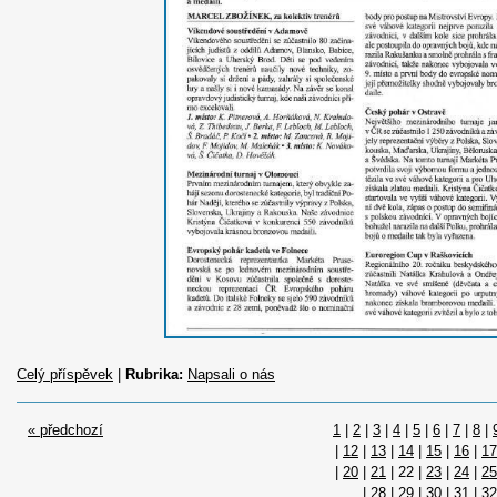
Celý příspěvek
|
Rubrika:
Napsali o nás
« předchozí
1
|
2
|
3
|
4
|
5
|
6
|
7
|
8
|
|
12
|
13
|
14
|
15
|
16
|
17
|
20
|
21
|
22
|
23
|
24
|
25
|
28
|
29
|
30
|
31
|
32