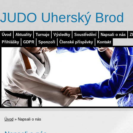
JUDO Uherský Brod
Úvod
Aktuality
Turnaje
Výsledky
Soustředění
Napsali o nás
Z
Přihlášky
GDPR
Sponzoři
Členské příspěvky
Kontakt
Úvod
»
Napsali o nás