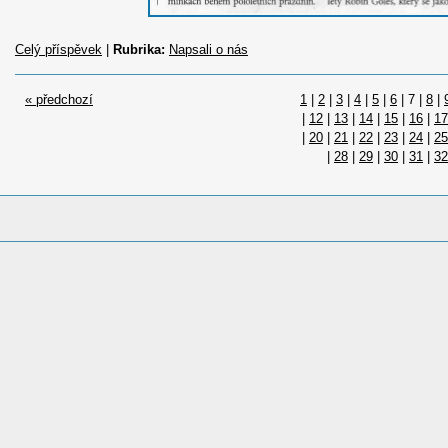
Celý příspěvek
|
Rubrika:
Napsali o nás
« předchozí
1
|
2
|
3
|
4
|
5
|
6
|
7
|
8
|
|
12
|
13
|
14
|
15
|
16
|
17
|
20
|
21
|
22
|
23
|
24
|
25
|
28
|
29
|
30
|
31
|
32