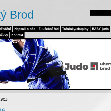
ý Brod
tředění
Napsali o nás
Zkušební řád
Tréninky/skupiny
BABY judo
pěvky
Kontakt
 2016.
16.