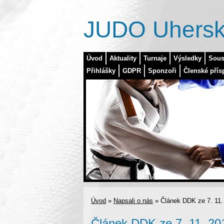
JUDO Uhersk
Úvod
Aktuality
Turnaje
Výsledky
Sous
Přihlášky
GDPR
Sponzoři
Členské přís
Úvod
»
Napsali o nás
»
Článek DDK ze 7. 11.
Článek DDK ze 7. 11. 20