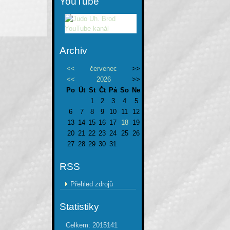
YouTube
Archiv
<<
červenec
>>
<<
2026
>>
Po
Út
St
Čt
Pá
So
Ne
1
2
3
4
5
6
7
8
9
10
11
12
13
14
15
16
17
18
19
20
21
22
23
24
25
26
27
28
29
30
31
RSS
Přehled zdrojů
Statistiky
Celkem:
2015141