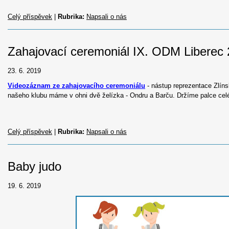
Celý příspěvek
|
Rubrika:
Napsali o nás
Zahajovací ceremoniál IX. ODM Liberec 
23. 6. 2019
Videozáznam ze zahajovacího ceremoniálu
- nástup reprezentace Zlín
našeho klubu máme v ohni dvě želízka - Ondru a Barču. Držíme palce celé
Celý příspěvek
|
Rubrika:
Napsali o nás
Baby judo
19. 6. 2019