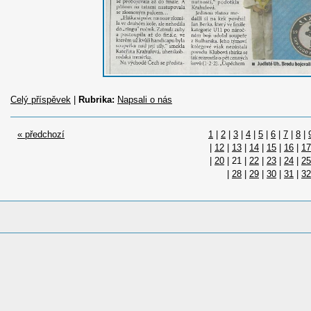
Celý příspěvek
|
Rubrika:
Napsali o nás
« předchozí
1
|
2
|
3
|
4
|
5
|
6
|
7
|
8
|
|
12
|
13
|
14
|
15
|
16
|
17
|
20
|
21
|
22
|
23
|
24
|
25
|
28
|
29
|
30
|
31
|
32