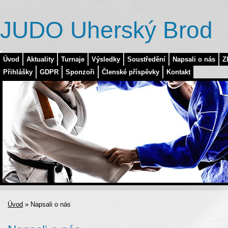
JUDO Uherský Brod
Úvod
Aktuality
Turnaje
Výsledky
Soustředění
Napsali o nás
Z
Přihlášky
GDPR
Sponzoři
Členské příspěvky
Kontakt
Úvod
»
Napsali o nás