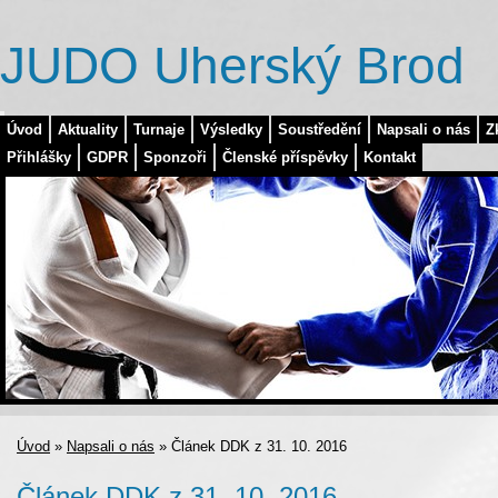
JUDO Uherský Brod
Úvod
Aktuality
Turnaje
Výsledky
Soustředění
Napsali o nás
Z
Přihlášky
GDPR
Sponzoři
Členské příspěvky
Kontakt
Úvod
»
Napsali o nás
»
Článek DDK z 31. 10. 2016
Článek DDK z 31. 10. 2016