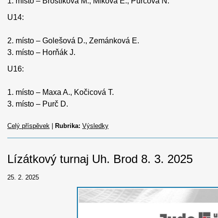
1. místo – Brostíková M., Miková E., Purčová N.
U14:
2. místo – Golešová D., Zemánková E.
3. místo – Horňák J.
U16:
1. místo – Maxa A., Kočicová T.
3. místo – Purč D.
Celý příspěvek
|
Rubrika:
Výsledky
Lízátkový turnaj Uh. Brod 8. 3. 2025
25. 2. 2025