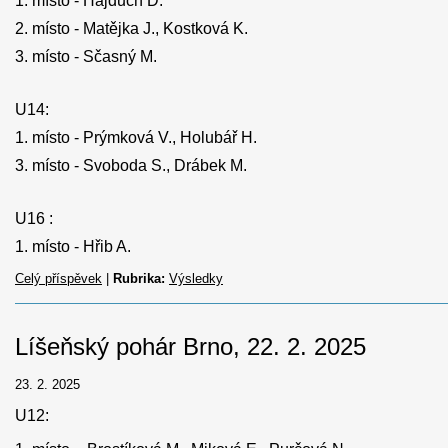
1. ‎místo - Hajduch D.
2. místo - Matějka J., Kostková K.
3. místo - Sčasný M.
U14:
1. ‎místo - Prýmková V., Holubář H.
3. místo - Svoboda S., Drábek M.
U16 :
1. ‎místo - Hřib A.
Celý příspěvek
|
Rubrika:
Výsledky
Líšeňský pohár Brno, 22. 2. 2025
23. 2. 2025
U12: