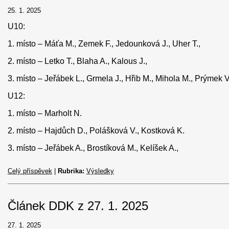
25. 1. 2025
U10:
1. místo – Máťa M., Zemek F., Jedounková J., Uher T.,
2. místo – Letko T., Blaha A., Kalous J.,
3. místo – Jeřábek L., Grmela J., Hřib M., Mihola M., Prýmek 
U12:
1. místo – Marholt N.
2. místo – Hajdůch D., Polášková V., Kostková K.
3. místo – Jeřábek A., Brostíková M., Kelíšek A.,
Celý příspěvek
|
Rubrika:
Výsledky
Článek DDK z 27. 1. 2025
27. 1. 2025