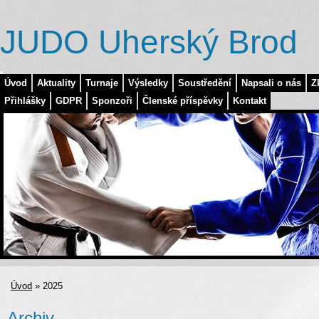
JUDO Uherský Brod
Úvod
Aktuality
Turnaje
Výsledky
Soustředění
Napsali o nás
Z
Přihlášky
GDPR
Sponzoři
Členské příspěvky
Kontakt
Úvod
»
2025
Archiv