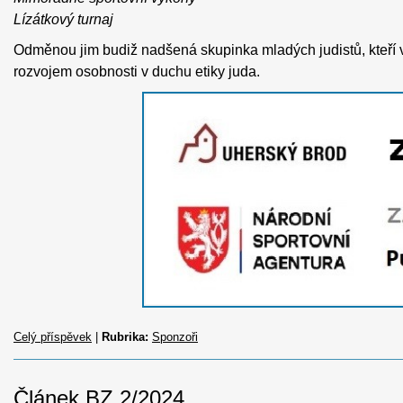
Lízátkový turnaj
Odměnou jim budiž nadšená skupinka mladých judistů, kteří vy
rozvojem osobnosti v duchu etiky juda.
Celý příspěvek
|
Rubrika:
Sponzoři
Článek BZ 2/2024