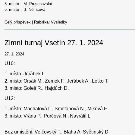
3. místo – M. Prusenovská
5. místo – B. Němcová
Celý příspěvek
|
Rubrika:
Výsledky
Zimní turnaj Vsetín 27. 1. 2024
27. 1. 2024
U10:
1. místo: Jeřábek L.
2. místo: Orsák M., Zemek F., Jeřábek A., Letko T.
3. místo: Goleš R., Hajdůch D.
U12:
1. místo: Machalová L., Smetanová N., Miková E.
3. místo: Vrána P., Purčová N., Navrátil L.
Bez umístění: Velčovský T., Blaha A. Světinský D.