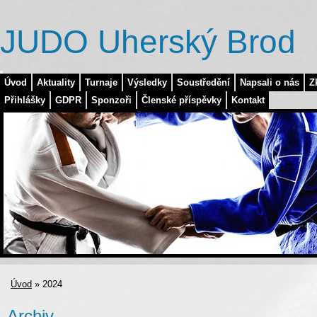
JUDO Uherský Brod
Úvod
Aktuality
Turnaje
Výsledky
Soustředění
Napsali o nás
Z
Přihlášky
GDPR
Sponzoři
Členské příspěvky
Kontakt
Úvod
»
2024
Archiv