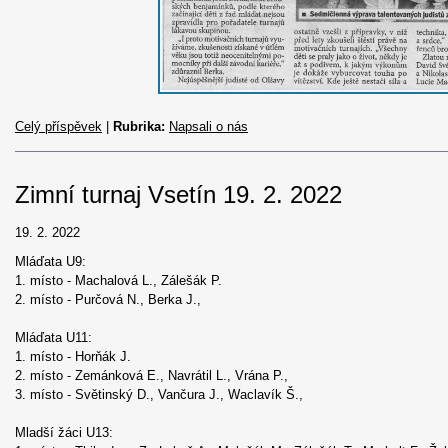
Celý příspěvek
|
Rubrika:
Napsali o nás
Zimní turnaj Vsetín 19. 2. 2022
19. 2. 2022
Mláďata U9:
1. místo - Machalová L., Zálešák P.
2. místo - Purčová N., Berka J.,
Mláďata U11:
1. místo - Horňák J.
2. místo - Zemánková E., Navrátil L., Vrána P.,
3. místo - Světinský D., Vančura J., Waclavík Š.,
Mladší žáci U13: