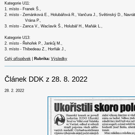
Kategorie U11:
1. místo - Franek Š.,
2. místo - Zemánková E., Holubářová R., Vančura J., Světinský D., Navrát
Vrána P.,
3. místo - Zanca V., Waclavik Š., Holubář H., Maňák L.,
Kategorie U13:
2. místo - Řehořek P., Jankůj M.,
3. místo - Thibedeau Z., Horňák J.,
Celý příspěvek
|
Rubrika:
Výsledky
Článek DDK z 28. 8. 2022
28. 2. 2022