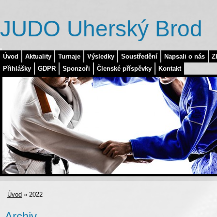
JUDO Uherský Brod
Úvod
Aktuality
Turnaje
Výsledky
Soustředění
Napsali o nás
Z
Přihlášky
GDPR
Sponzoři
Členské příspěvky
Kontakt
Úvod
»
2022
Archiv