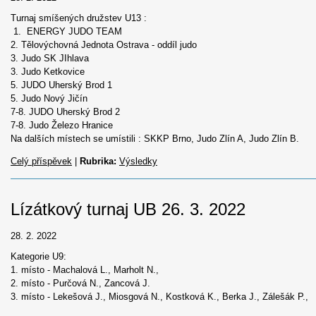
Turnaj smíšených družstev U13 :
1. ENERGY JUDO TEAM
2. Tělovýchovná Jednota Ostrava - oddíl judo
3. Judo SK JIhlava
3. Judo Ketkovice
5. JUDO Uherský Brod 1
5. Judo Nový Jičín
7-8. JUDO Uherský Brod 2
7-8. Judo Železo Hranice
Na dalších místech se umístili : SKKP Brno, Judo Zlín A, Judo Zlín B.
Celý příspěvek
|
Rubrika:
Výsledky
Lízátkový turnaj UB 26. 3. 2022
28. 2. 2022
Kategorie U9:
1. místo - Machalová L., Marholt N.,
2. místo - Purčová N., Zancová J.
3. místo - Lekešová J., Miosgová N., Kostková K., Berka J., Zálešák P.,