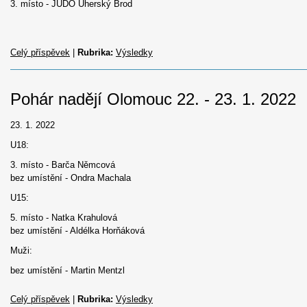
3. místo - JUDO Uherský Brod
Celý příspěvek
|
Rubrika:
Výsledky
Pohár nadějí Olomouc 22. - 23. 1. 2022
23. 1. 2022
U18:
3. místo - Barča Němcová
bez umístění - Ondra Machala
U15:
5. místo - Natka Krahulová
bez umístění - Aldélka Horňáková
Muži:
bez umístění - Martin Mentzl
Celý příspěvek
|
Rubrika:
Výsledky