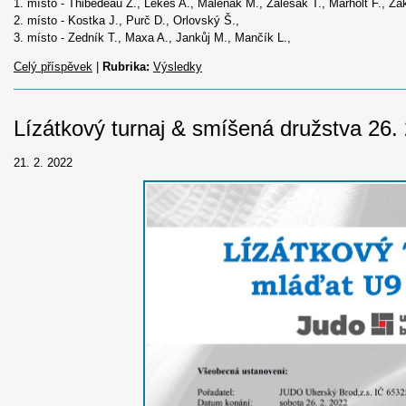
1. místo - Thibedeau Z., Lekeš A., Maleňák M., Zálešák T., Marholt F., Žak
2. místo - Kostka J., Purč D., Orlovský Š.,
3. místo - Zedník T., Maxa A., Jankůj M., Mančík L.,
Celý příspěvek
|
Rubrika:
Výsledky
Lízátkový turnaj & smíšená družstva 26.
21. 2. 2022