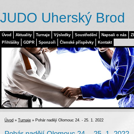
JUDO Uherský Brod
Úvod
Aktuality
Turnaje
Výsledky
Soustředění
Napsali o nás
Z
Přihlášky
GDPR
Sponzoři
Členské příspěvky
Kontakt
Úvod
»
Turnaje
»
Pohár nadějí Olomouc 24. - 25. 1. 2022
Pohár nadějí Olomouc 24. - 25. 1. 2022