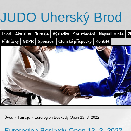
JUDO Uherský Brod
Úvod
Aktuality
Turnaje
Výsledky
Soustředění
Napsali o nás
Z
Přihlášky
GDPR
Sponzoři
Členské příspěvky
Kontakt
Úvod
»
Turnaje
»
Euroregion Beskydy Open 13. 3. 2022
Euroregion Beskydy Open 13. 3. 2022