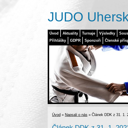
JUDO Uhersk
Úvod
Aktuality
Turnaje
Výsledky
Sous
Přihlášky
GDPR
Sponzoři
Členské přís
Úvod
»
Napsali o nás
»
Článek DDK z 31. 1. 
Článek DDK z 31. 1. 202