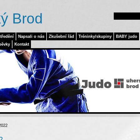
ý Brod
tředění
Napsali o nás
Zkušební řád
Tréninky/skupiny
BABY judo
pěvky
Kontakt
2022
2