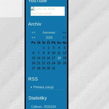
YouTube
Archiv
<<
červenec
>>
<<
2026
>>
Po
Út
St
Čt
Pá
So
Ne
1
2
3
4
5
6
7
8
9
10
11
12
13
14
15
16
17
18
19
20
21
22
23
24
25
26
27
28
29
30
31
RSS
Přehled zdrojů
Statistiky
Celkem:
2016154