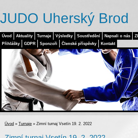
JUDO Uherský Brod
Úvod
Aktuality
Turnaje
Výsledky
Soustředění
Napsali o nás
Z
Přihlášky
GDPR
Sponzoři
Členské příspěvky
Kontakt
Úvod
»
Turnaje
»
Zimní turnaj Vsetín 19. 2. 2022
Zimní turnaj Vsetín 19. 2. 2022