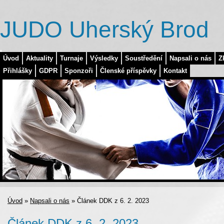
JUDO Uherský Brod
Úvod
Aktuality
Turnaje
Výsledky
Soustředění
Napsali o nás
Z
Přihlášky
GDPR
Sponzoři
Členské příspěvky
Kontakt
Úvod
»
Napsali o nás
»
Článek DDK z 6. 2. 2023
Článek DDK z 6. 2. 2023