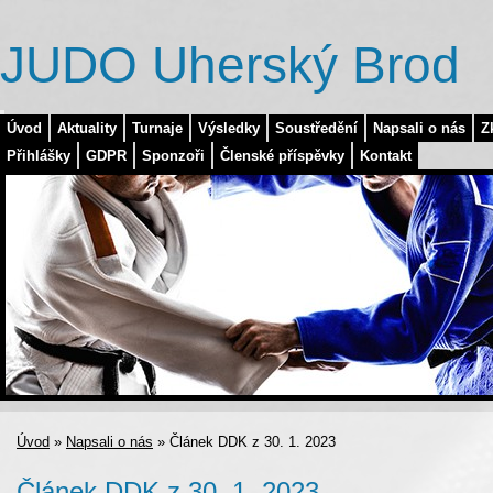
JUDO Uherský Brod
Úvod
Aktuality
Turnaje
Výsledky
Soustředění
Napsali o nás
Z
Přihlášky
GDPR
Sponzoři
Členské příspěvky
Kontakt
Úvod
»
Napsali o nás
»
Článek DDK z 30. 1. 2023
Článek DDK z 30. 1. 2023