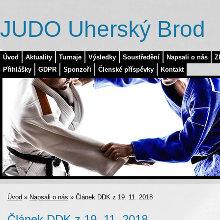
JUDO Uherský Brod
Úvod
Aktuality
Turnaje
Výsledky
Soustředění
Napsali o nás
Z
Přihlášky
GDPR
Sponzoři
Členské příspěvky
Kontakt
Úvod
»
Napsali o nás
»
Článek DDK z 19. 11. 2018
Článek DDK z 19. 11. 2018