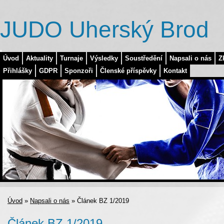
JUDO Uherský Brod
Úvod
Aktuality
Turnaje
Výsledky
Soustředění
Napsali o nás
Z
Přihlášky
GDPR
Sponzoři
Členské příspěvky
Kontakt
Úvod
»
Napsali o nás
»
Článek BZ 1/2019
Článek BZ 1/2019