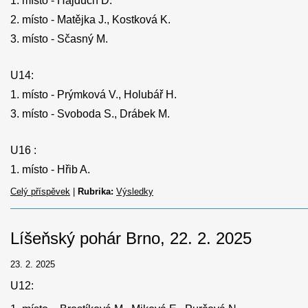
1. ‎místo - Hajduch D.
2. místo - Matějka J., Kostková K.
3. místo - Sčasný M.
U14:
1. ‎místo - Prýmková V., Holubář H.
3. místo - Svoboda S., Drábek M.
U16 :
1. ‎místo - Hřib A.
Celý příspěvek
|
Rubrika:
Výsledky
Líšeňský pohár Brno, 22. 2. 2025
23. 2. 2025
U12: