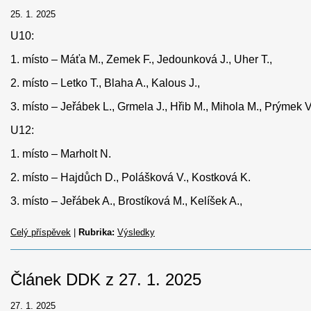
25. 1. 2025
U10:
1. místo – Máťa M., Zemek F., Jedounková J., Uher T.,
2. místo – Letko T., Blaha A., Kalous J.,
3. místo – Jeřábek L., Grmela J., Hřib M., Mihola M., Prýmek 
U12:
1. místo – Marholt N.
2. místo – Hajdůch D., Polášková V., Kostková K.
3. místo – Jeřábek A., Brostíková M., Kelíšek A.,
Celý příspěvek
|
Rubrika:
Výsledky
Článek DDK z 27. 1. 2025
27. 1. 2025