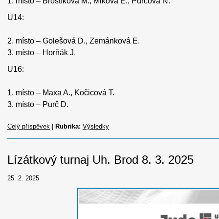
1. místo – Brostíková M., Miková E., Purčová N.
U14:
2. místo – Golešová D., Zemánková E.
3. místo – Horňák J.
U16:
1. místo – Maxa A., Kočicová T.
3. místo – Purč D.
Celý příspěvek
|
Rubrika:
Výsledky
Lízátkový turnaj Uh. Brod 8. 3. 2025
25. 2. 2025