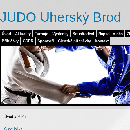
JUDO Uherský Brod
Úvod
Aktuality
Turnaje
Výsledky
Soustředění
Napsali o nás
Z
Přihlášky
GDPR
Sponzoři
Členské příspěvky
Kontakt
Úvod
»
2025
Archiv