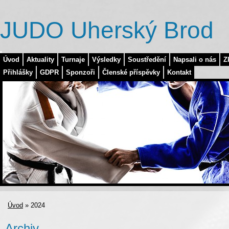
JUDO Uherský Brod
Úvod
Aktuality
Turnaje
Výsledky
Soustředění
Napsali o nás
Z
Přihlášky
GDPR
Sponzoři
Členské příspěvky
Kontakt
Úvod
»
2024
Archiv