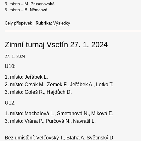
3. místo – M. Prusenovská
5. místo – B. Němcová
Celý příspěvek
|
Rubrika:
Výsledky
Zimní turnaj Vsetín 27. 1. 2024
27. 1. 2024
U10:
1. místo: Jeřábek L.
2. místo: Orsák M., Zemek F., Jeřábek A., Letko T.
3. místo: Goleš R., Hajdůch D.
U12:
1. místo: Machalová L., Smetanová N., Miková E.
3. místo: Vrána P., Purčová N., Navrátil L.
Bez umístění: Velčovský T., Blaha A. Světinský D.