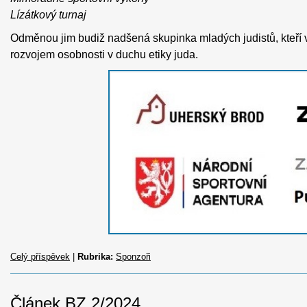
Lízátkový turnaj
Odměnou jim budiž nadšená skupinka mladých judistů, kteří vy
rozvojem osobnosti v duchu etiky juda.
Celý příspěvek
|
Rubrika:
Sponzoři
Článek BZ 2/2024