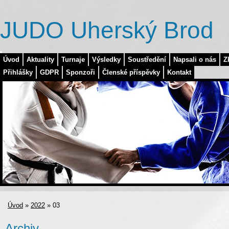
JUDO Uherský Brod
Úvod
Aktuality
Turnaje
Výsledky
Soustředění
Napsali o nás
Z
Přihlášky
GDPR
Sponzoři
Členské příspěvky
Kontakt
Úvod
»
2022
»
03
Archiv