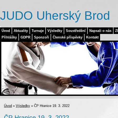
JUDO Uherský Brod
Úvod
Aktuality
Turnaje
Výsledky
Soustředění
Napsali o nás
Z
Přihlášky
GDPR
Sponzoři
Členské příspěvky
Kontakt
Úvod
»
Výsledky
»
ČP Hranice 19. 3. 2022
ČP Hranice 19. 3. 2022