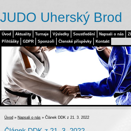
JUDO Uherský Brod
Úvod
Aktuality
Turnaje
Výsledky
Soustředění
Napsali o nás
Z
Přihlášky
GDPR
Sponzoři
Členské příspěvky
Kontakt
Úvod
»
Napsali o nás
»
Článek DDK z 21. 3. 2022
Článek DDK z 21. 3. 2022