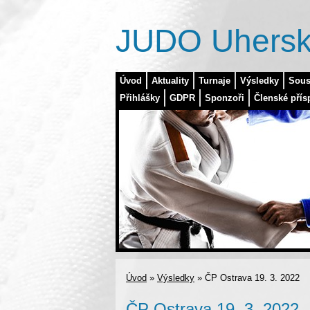
JUDO Uhersk
Úvod
Aktuality
Turnaje
Výsledky
Sous
Přihlášky
GDPR
Sponzoři
Členské přís
Úvod
»
Výsledky
»
ČP Ostrava 19. 3. 2022
ČP Ostrava 19. 3. 2022