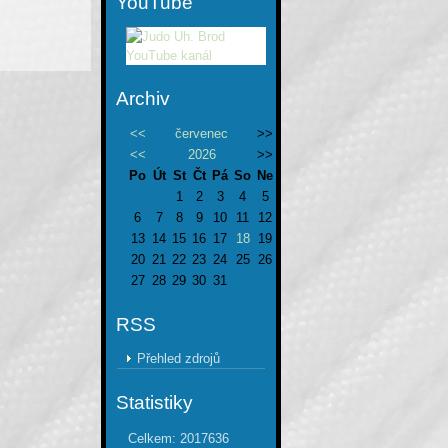
YouTube
Archiv
<<
červenec
>>
<<
2026
>>
Po
Út
St
Čt
Pá
So
Ne
1
2
3
4
5
6
7
8
9
10
11
12
13
14
15
16
17
18
19
20
21
22
23
24
25
26
27
28
29
30
31
RSS
Přehled zdrojů
Statistiky
Celkem:
2017636