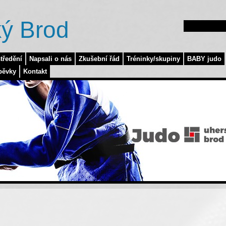
ý Brod
tředění
Napsali o nás
Zkušební řád
Tréninky/skupiny
BABY judo
pěvky
Kontakt