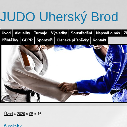
JUDO Uherský Brod
Úvod
Aktuality
Turnaje
Výsledky
Soustředění
Napsali o nás
Z
Přihlášky
GDPR
Sponzoři
Členské příspěvky
Kontakt
Úvod
»
2026
»
05
»
16
Archiv