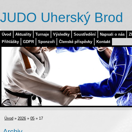
JUDO Uherský Brod
Úvod
Aktuality
Turnaje
Výsledky
Soustředění
Napsali o nás
Z
Přihlášky
GDPR
Sponzoři
Členské příspěvky
Kontakt
Úvod
»
2026
»
05
»
17
Archiv