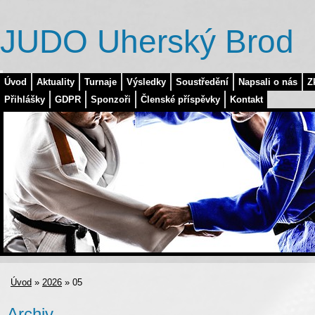
JUDO Uherský Brod
Úvod
Aktuality
Turnaje
Výsledky
Soustředění
Napsali o nás
Z
Přihlášky
GDPR
Sponzoři
Členské příspěvky
Kontakt
Úvod
»
2026
»
05
Archiv