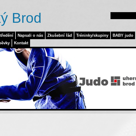
ý Brod
tředění
Napsali o nás
Zkušební řád
Tréninky/skupiny
BABY judo
pěvky
Kontakt