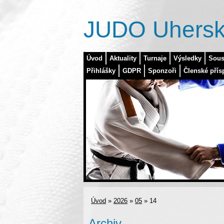
JUDO Uhersk
Úvod
Aktuality
Turnaje
Výsledky
Sous
Přihlášky
GDPR
Sponzoři
Členské přís
Úvod
»
2026
»
05
»
14
Archiv