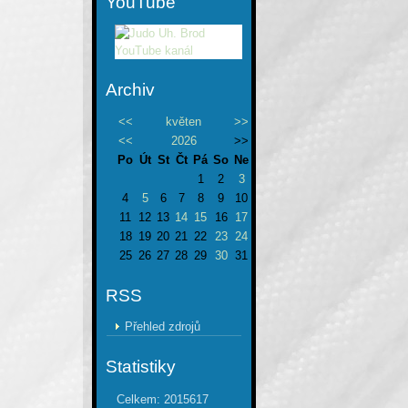
YouTube
Archiv
<<
květen
>>
<<
2026
>>
Po
Út
St
Čt
Pá
So
Ne
1
2
3
4
5
6
7
8
9
10
11
12
13
14
15
16
17
18
19
20
21
22
23
24
25
26
27
28
29
30
31
RSS
Přehled zdrojů
Statistiky
Celkem:
2015617