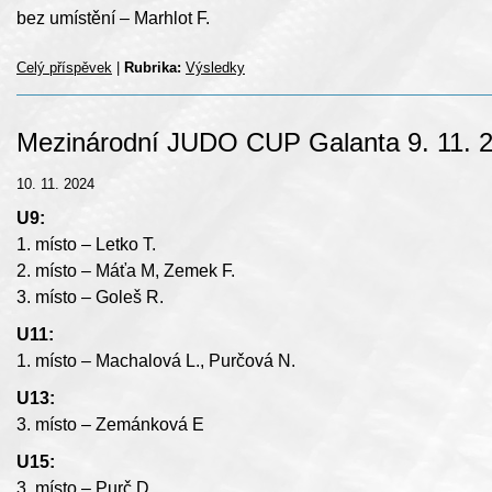
bez umístění – Marhlot F.
Celý příspěvek
|
Rubrika:
Výsledky
Mezinárodní JUDO CUP Galanta 9. 11. 
10. 11. 2024
U9:
1. místo – Letko T.
2. místo – Máťa M, Zemek F.
3. místo – Goleš R.
U11:
1. místo – Machalová L., Purčová N.
U13:
3. místo – Zemánková E
U15:
3. místo – Purč D.