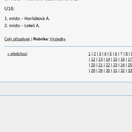
U16:
1. místo – Horňáková A.
2. místo – Lekeš A.
Celý příspěvek
|
Rubrika:
Výsledky
« předchozí
1
|
2
|
3
|
4
|
5
|
6
|
7
|
8
|
|
12
|
13
|
14
|
15
|
16
|
17
|
20
|
21
|
22
|
23
|
24
|
25
|
28
|
29
|
30
|
31
|
32
|
33