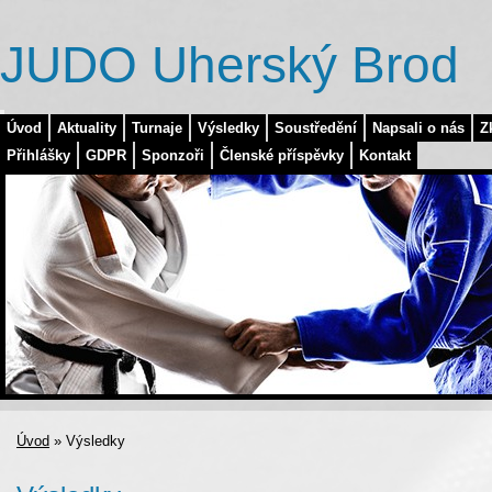
JUDO Uherský Brod
Úvod
Aktuality
Turnaje
Výsledky
Soustředění
Napsali o nás
Z
Přihlášky
GDPR
Sponzoři
Členské příspěvky
Kontakt
Úvod
»
Výsledky