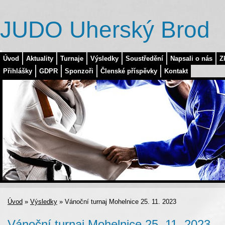
JUDO Uherský Brod
Úvod
Aktuality
Turnaje
Výsledky
Soustředění
Napsali o nás
Z
Přihlášky
GDPR
Sponzoři
Členské příspěvky
Kontakt
Úvod
»
Výsledky
»
Vánoční turnaj Mohelnice 25. 11. 2023
Vánoční turnaj Mohelnice 25. 11. 2023